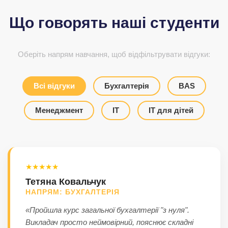
Що говорять наші студенти
Оберіть напрям навчання, щоб відфільтрувати відгуки:
Всі відгуки
Бухгалтерія
BAS
Менеджмент
ІТ
ІТ для дітей
★★★★★
Тетяна Ковальчук
НАПРЯМ: БУХГАЛТЕРІЯ
«Пройшла курс загальної бухгалтерії "з нуля".
Викладач просто неймовірний, пояснює складні